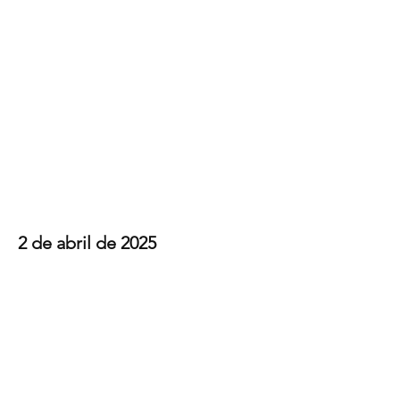
Campanha de
conscientização
"Abril Azul"
2 de abril de 2025
Ver fotos